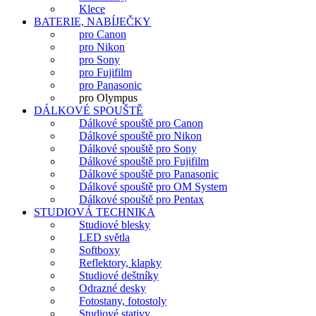
Klece
BATERIE, NABÍJEČKY
pro Canon
pro Nikon
pro Sony
pro Fujifilm
pro Panasonic
pro Olympus
DÁLKOVÉ SPOUŠTĚ
Dálkové spouště pro Canon
Dálkové spouště pro Nikon
Dálkové spouště pro Sony
Dálkové spouště pro Fujifilm
Dálkové spouště pro Panasonic
Dálkové spouště pro OM System
Dálkové spouště pro Pentax
STUDIOVÁ TECHNIKA
Studiové blesky
LED světla
Softboxy
Reflektory, klapky
Studiové deštníky
Odrazné desky
Fotostany, fotostoly
Studiové stativy