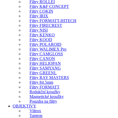
Filtry ROLLEI
Filtry K&F CONCEPT
Filtry COKIN
Filtry IRIX
Filtry FORMATT-HITECH
Filtry FIRECREST
Filtry NISI
Filtry KENKO
Filtry KOOD
Filtry POLAROID
Filtry WALIMEX Pro
Filtry CAMGLOSS
Filtry CANON
Filtry HELIOPAN
Filtry SAMYANG
Filtry GREENL
Filtry RAY MASTERS
Filtry 84.5mm
Filtry FORMATT
Redukční kroužky
Magnetické kroužky
Pouzdra na filtry
OBJEKTIVY
Viltrox
Tamron