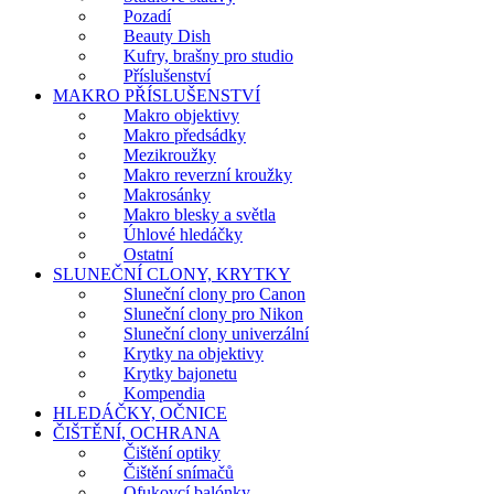
Pozadí
Beauty Dish
Kufry, brašny pro studio
Příslušenství
MAKRO PŘÍSLUŠENSTVÍ
Makro objektivy
Makro předsádky
Mezikroužky
Makro reverzní kroužky
Makrosánky
Makro blesky a světla
Úhlové hledáčky
Ostatní
SLUNEČNÍ CLONY, KRYTKY
Sluneční clony pro Canon
Sluneční clony pro Nikon
Sluneční clony univerzální
Krytky na objektivy
Krytky bajonetu
Kompendia
HLEDÁČKY, OČNICE
ČIŠTĚNÍ, OCHRANA
Čištění optiky
Čištění snímačů
Ofukovcí balónky