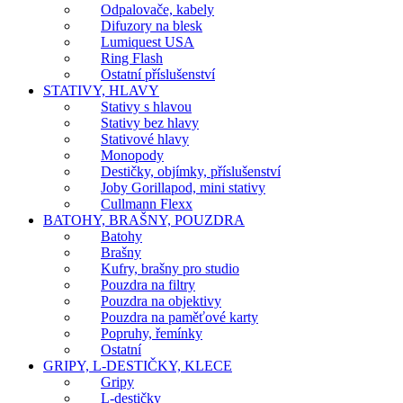
Odpalovače, kabely
Difuzory na blesk
Lumiquest USA
Ring Flash
Ostatní příslušenství
STATIVY, HLAVY
Stativy s hlavou
Stativy bez hlavy
Stativové hlavy
Monopody
Destičky, objímky, příslušenství
Joby Gorillapod, mini stativy
Cullmann Flexx
BATOHY, BRAŠNY, POUZDRA
Batohy
Brašny
Kufry, brašny pro studio
Pouzdra na filtry
Pouzdra na objektivy
Pouzdra na paměťové karty
Popruhy, řemínky
Ostatní
GRIPY, L-DESTIČKY, KLECE
Gripy
L-destičky