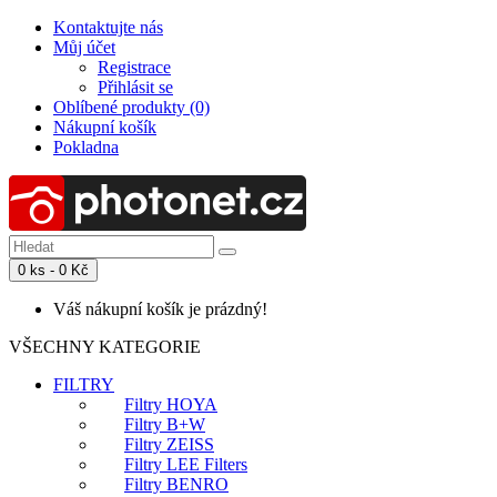
Kontaktujte nás
Můj účet
Registrace
Přihlásit se
Oblíbené produkty (0)
Nákupní košík
Pokladna
0 ks - 0 Kč
Váš nákupní košík je prázdný!
VŠECHNY KATEGORIE
FILTRY
Filtry HOYA
Filtry B+W
Filtry ZEISS
Filtry LEE Filters
Filtry BENRO