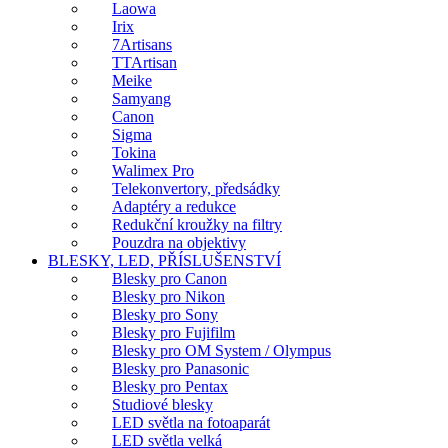
Laowa
Irix
7Artisans
TTArtisan
Meike
Samyang
Canon
Sigma
Tokina
Walimex Pro
Telekonvertory, předsádky
Adaptéry a redukce
Redukční kroužky na filtry
Pouzdra na objektivy
BLESKY, LED, PŘÍSLUŠENSTVÍ
Blesky pro Canon
Blesky pro Nikon
Blesky pro Sony
Blesky pro Fujifilm
Blesky pro OM System / Olympus
Blesky pro Panasonic
Blesky pro Pentax
Studiové blesky
LED světla na fotoaparát
LED světla velká