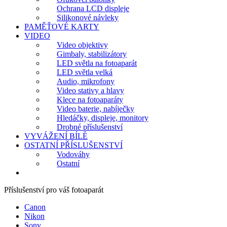
Ochrana LCD displeje
Silikonové návleky
PAMĚŤOVÉ KARTY
VIDEO
Video objektivy
Gimbaly, stabilizátory
LED světla na fotoaparát
LED světla velká
Audio, mikrofony
Video stativy a hlavy
Klece na fotoaparáty
Video baterie, nabíječky
Hledáčky, displeje, monitory
Drobné příslušenství
VYVÁŽENÍ BÍLÉ
OSTATNÍ PŘÍSLUŠENSTVÍ
Vodováhy
Ostatní
Příslušenství pro váš fotoaparát
Canon
Nikon
Sony