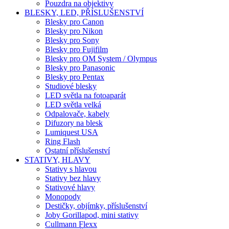
Pouzdra na objektivy
BLESKY, LED, PŘÍSLUŠENSTVÍ
Blesky pro Canon
Blesky pro Nikon
Blesky pro Sony
Blesky pro Fujifilm
Blesky pro OM System / Olympus
Blesky pro Panasonic
Blesky pro Pentax
Studiové blesky
LED světla na fotoaparát
LED světla velká
Odpalovače, kabely
Difuzory na blesk
Lumiquest USA
Ring Flash
Ostatní příslušenství
STATIVY, HLAVY
Stativy s hlavou
Stativy bez hlavy
Stativové hlavy
Monopody
Destičky, objímky, příslušenství
Joby Gorillapod, mini stativy
Cullmann Flexx