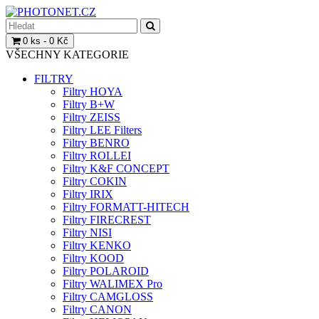
0 ks - 0 Kč
VŠECHNY KATEGORIE
FILTRY
Filtry HOYA
Filtry B+W
Filtry ZEISS
Filtry LEE Filters
Filtry BENRO
Filtry ROLLEI
Filtry K&F CONCEPT
Filtry COKIN
Filtry IRIX
Filtry FORMATT-HITECH
Filtry FIRECREST
Filtry NISI
Filtry KENKO
Filtry KOOD
Filtry POLAROID
Filtry WALIMEX Pro
Filtry CAMGLOSS
Filtry CANON