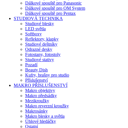
Dálkové spouště pro Panasonic
Dálkové spouště pro OM System
Dálkové spouště pro Pentax
STUDIOVÁ TECHNIKA
Studiové blesky
LED světla
Softboxy
Reflektory, klapky
Studiové deštníky
Odrazné desky
Fotostany, fotostoly
Studiové stativy
Pozadí
Beauty Dish
Kufry, brašny pro studio
Příslušenství
MAKRO PŘÍSLUŠENSTVÍ
Makro objektivy
Makro předsádky
Mezikroužky
Makro reverzní kroužky
Makrosánky
Makro blesky a světla
Úhlové hledáčky
Ostatní