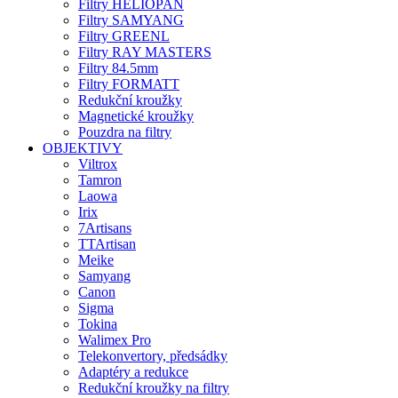
Filtry HELIOPAN
Filtry SAMYANG
Filtry GREENL
Filtry RAY MASTERS
Filtry 84.5mm
Filtry FORMATT
Redukční kroužky
Magnetické kroužky
Pouzdra na filtry
OBJEKTIVY
Viltrox
Tamron
Laowa
Irix
7Artisans
TTArtisan
Meike
Samyang
Canon
Sigma
Tokina
Walimex Pro
Telekonvertory, předsádky
Adaptéry a redukce
Redukční kroužky na filtry