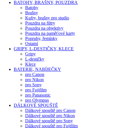
BATOHY, BRAŠNY, POUZDRA
Batohy
Brašny
Kufry, brašny pro studio
Pouzdra na filtry
Pouzdra na objektivy
Pouzdra na paměťové karty
Popruhy, řemínky
Ostatní
GRIPY, L-DESTIČKY, KLECE
Gripy
L-destičky
Klece
BATERIE, NABÍJEČKY
pro Canon
pro Nikon
pro Sony
pro Fujifilm
pro Panasonic
pro Olympus
DÁLKOVÉ SPOUŠTĚ
Dálkové spouště pro Canon
Dálkové spouště pro Nikon
Dálkové spouště pro Sony
Dálkové spouště pro Fujifilm