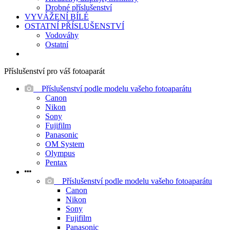
Drobné příslušenství
VYVÁŽENÍ BÍLÉ
OSTATNÍ PŘÍSLUŠENSTVÍ
Vodováhy
Ostatní
Příslušenství pro váš fotoaparát
Příslušenství podle modelu vašeho fotoaparátu
Canon
Nikon
Sony
Fujifilm
Panasonic
OM System
Olympus
Pentax
Příslušenství podle modelu vašeho fotoaparátu
Canon
Nikon
Sony
Fujifilm
Panasonic