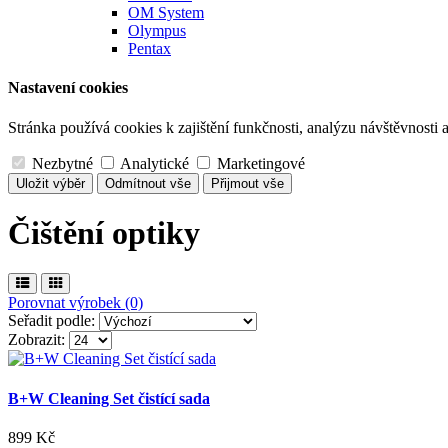
OM System
Olympus
Pentax
Nastavení cookies
Stránka používá cookies k zajištění funkčnosti, analýzu návštěvnosti a
Nezbytné
Analytické
Marketingové
Uložit výběr
Odmítnout vše
Přijmout vše
Čištění optiky
Porovnat výrobek (0)
Seřadit podle:
Zobrazit:
B+W Cleaning Set čistící sada
899 Kč