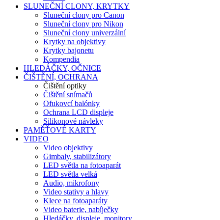
SLUNEČNÍ CLONY, KRYTKY
Sluneční clony pro Canon
Sluneční clony pro Nikon
Sluneční clony univerzální
Krytky na objektivy
Krytky bajonetu
Kompendia
HLEDÁČKY, OČNICE
ČIŠTĚNÍ, OCHRANA
Čištění optiky
Čištění snímačů
Ofukovcí balónky
Ochrana LCD displeje
Silikonové návleky
PAMĚŤOVÉ KARTY
VIDEO
Video objektivy
Gimbaly, stabilizátory
LED světla na fotoaparát
LED světla velká
Audio, mikrofony
Video stativy a hlavy
Klece na fotoaparáty
Video baterie, nabíječky
Hledáčky, displeje, monitory