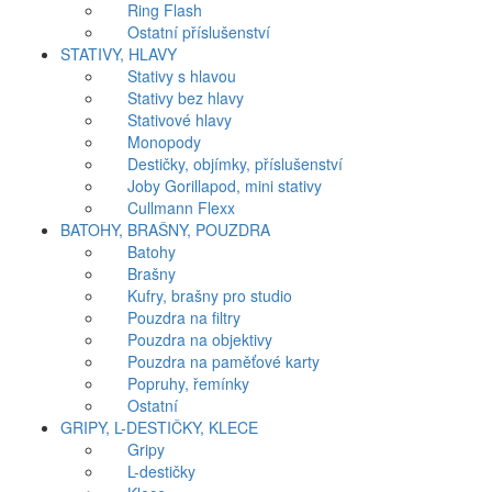
Ring Flash
Ostatní příslušenství
STATIVY, HLAVY
Stativy s hlavou
Stativy bez hlavy
Stativové hlavy
Monopody
Destičky, objímky, příslušenství
Joby Gorillapod, mini stativy
Cullmann Flexx
BATOHY, BRAŠNY, POUZDRA
Batohy
Brašny
Kufry, brašny pro studio
Pouzdra na filtry
Pouzdra na objektivy
Pouzdra na paměťové karty
Popruhy, řemínky
Ostatní
GRIPY, L-DESTIČKY, KLECE
Gripy
L-destičky