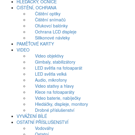
HLEDÁČKY, OČNICE
ČIŠTĚNÍ, OCHRANA
Čištění optiky
Čištění snímačů
Ofukovcí balónky
Ochrana LCD displeje
Silikonové návleky
PAMĚŤOVÉ KARTY
VIDEO
Video objektivy
Gimbaly, stabilizátory
LED světla na fotoaparát
LED světla velká
Audio, mikrofony
Video stativy a hlavy
Klece na fotoaparáty
Video baterie, nabíječky
Hledáčky, displeje, monitory
Drobné příslušenství
VYVÁŽENÍ BÍLÉ
OSTATNÍ PŘÍSLUŠENSTVÍ
Vodováhy
Ostatní