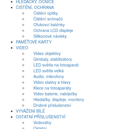
HLEDÁČKY, OČNICE
ČIŠTĚNÍ, OCHRANA
Čištění optiky
Čištění snímačů
Ofukovcí balónky
Ochrana LCD displeje
Silikonové návleky
PAMĚŤOVÉ KARTY
VIDEO
Video objektivy
Gimbaly, stabilizátory
LED světla na fotoaparát
LED světla velká
Audio, mikrofony
Video stativy a hlavy
Klece na fotoaparáty
Video baterie, nabíječky
Hledáčky, displeje, monitory
Drobné příslušenství
VYVÁŽENÍ BÍLÉ
OSTATNÍ PŘÍSLUŠENSTVÍ
Vodováhy
Ostatní