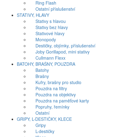
Ring Flash
Ostatní příslušenství
STATIVY, HLAVY
Stativy s hlavou
Stativy bez hlavy
Stativové hlavy
Monopody
Destičky, objímky, příslušenství
Joby Gorillapod, mini stativy
Cullmann Flexx
BATOHY, BRAŠNY, POUZDRA
Batohy
Brašny
Kufry, brašny pro studio
Pouzdra na filtry
Pouzdra na objektivy
Pouzdra na paměťové karty
Popruhy, řemínky
Ostatní
GRIPY, L-DESTIČKY, KLECE
Gripy
L-destičky