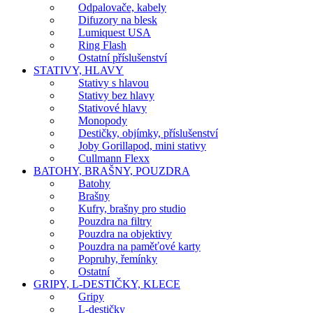
Odpalovače, kabely
Difuzory na blesk
Lumiquest USA
Ring Flash
Ostatní příslušenství
STATIVY, HLAVY
Stativy s hlavou
Stativy bez hlavy
Stativové hlavy
Monopody
Destičky, objímky, příslušenství
Joby Gorillapod, mini stativy
Cullmann Flexx
BATOHY, BRAŠNY, POUZDRA
Batohy
Brašny
Kufry, brašny pro studio
Pouzdra na filtry
Pouzdra na objektivy
Pouzdra na paměťové karty
Popruhy, řemínky
Ostatní
GRIPY, L-DESTIČKY, KLECE
Gripy
L-destičky