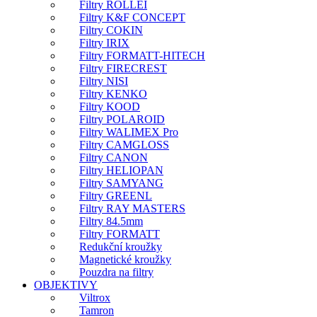
Filtry ROLLEI
Filtry K&F CONCEPT
Filtry COKIN
Filtry IRIX
Filtry FORMATT-HITECH
Filtry FIRECREST
Filtry NISI
Filtry KENKO
Filtry KOOD
Filtry POLAROID
Filtry WALIMEX Pro
Filtry CAMGLOSS
Filtry CANON
Filtry HELIOPAN
Filtry SAMYANG
Filtry GREENL
Filtry RAY MASTERS
Filtry 84.5mm
Filtry FORMATT
Redukční kroužky
Magnetické kroužky
Pouzdra na filtry
OBJEKTIVY
Viltrox
Tamron