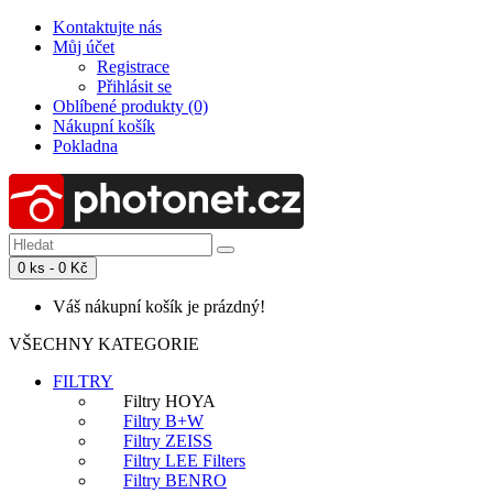
Kontaktujte nás
Můj účet
Registrace
Přihlásit se
Oblíbené produkty (0)
Nákupní košík
Pokladna
0 ks - 0 Kč
Váš nákupní košík je prázdný!
VŠECHNY KATEGORIE
FILTRY
Filtry HOYA
Filtry B+W
Filtry ZEISS
Filtry LEE Filters
Filtry BENRO