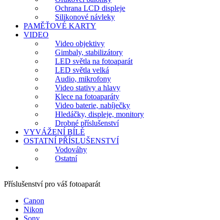
Ochrana LCD displeje
Silikonové návleky
PAMĚŤOVÉ KARTY
VIDEO
Video objektivy
Gimbaly, stabilizátory
LED světla na fotoaparát
LED světla velká
Audio, mikrofony
Video stativy a hlavy
Klece na fotoaparáty
Video baterie, nabíječky
Hledáčky, displeje, monitory
Drobné příslušenství
VYVÁŽENÍ BÍLÉ
OSTATNÍ PŘÍSLUŠENSTVÍ
Vodováhy
Ostatní
Příslušenství pro váš fotoaparát
Canon
Nikon
Sony