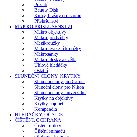
Pozadí
Beauty Dish
Kufry, brašny pro studio
Příslušenství
MAKRO PŘÍSLUŠENSTVÍ
Makro objektivy
Makro předsádky
Mezikroužky
Makro reverzní kroužky
Makrosánky
Makro blesky a světla
Úhlové hledáčky
Ostatní
SLUNEČNÍ CLONY, KRYTKY
Sluneční clony pro Canon
Sluneční clony pro Nikon
Sluneční clony univerzální
Krytky na objektivy
Krytky bajonetu
Kompendia
HLEDÁČKY, OČNICE
ČIŠTĚNÍ, OCHRANA
Čištění optiky
Čištění snímačů
Ofukovcí balónky