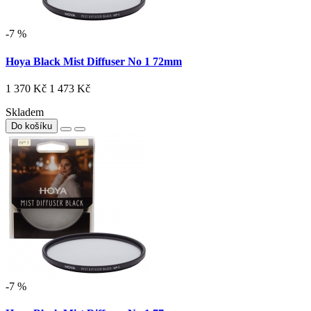
-7 %
Hoya Black Mist Diffuser No 1 72mm
1 370 Kč
1 473 Kč
Skladem
Do košíku
-7 %