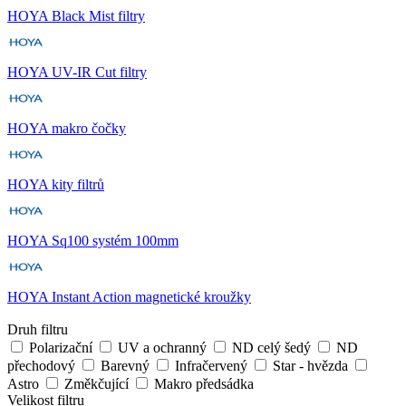
HOYA Black Mist filtry
HOYA UV-IR Cut filtry
HOYA makro čočky
HOYA kity filtrů
HOYA Sq100 systém 100mm
HOYA Instant Action magnetické kroužky
Druh filtru
Polarizační
UV a ochranný
ND celý šedý
ND
přechodový
Barevný
Infračervený
Star - hvězda
Astro
Změkčující
Makro předsádka
Velikost filtru