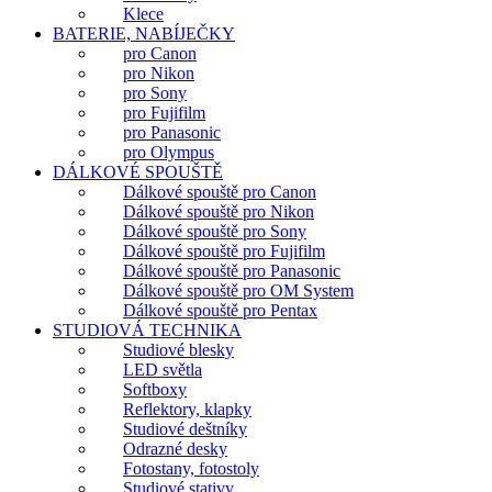
Klece
BATERIE, NABÍJEČKY
pro Canon
pro Nikon
pro Sony
pro Fujifilm
pro Panasonic
pro Olympus
DÁLKOVÉ SPOUŠTĚ
Dálkové spouště pro Canon
Dálkové spouště pro Nikon
Dálkové spouště pro Sony
Dálkové spouště pro Fujifilm
Dálkové spouště pro Panasonic
Dálkové spouště pro OM System
Dálkové spouště pro Pentax
STUDIOVÁ TECHNIKA
Studiové blesky
LED světla
Softboxy
Reflektory, klapky
Studiové deštníky
Odrazné desky
Fotostany, fotostoly
Studiové stativy