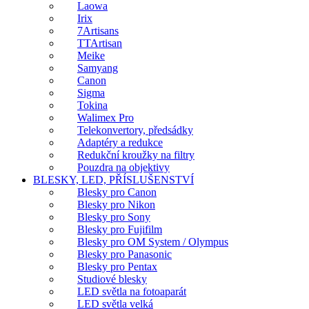
Laowa
Irix
7Artisans
TTArtisan
Meike
Samyang
Canon
Sigma
Tokina
Walimex Pro
Telekonvertory, předsádky
Adaptéry a redukce
Redukční kroužky na filtry
Pouzdra na objektivy
BLESKY, LED, PŘÍSLUŠENSTVÍ
Blesky pro Canon
Blesky pro Nikon
Blesky pro Sony
Blesky pro Fujifilm
Blesky pro OM System / Olympus
Blesky pro Panasonic
Blesky pro Pentax
Studiové blesky
LED světla na fotoaparát
LED světla velká