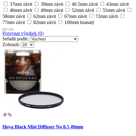
37mm závit
39mm závit
40.5mm závit
43mm závit
46mm závit
49mm závit
52mm závit
55mm závit
58mm závit
62mm závit
67mm závit
72mm závit
77mm závit
82mm závit
100mm hranatý
Porovnat výrobek (0)
Seřadit podle:
Zobrazit:
-8 %
Hoya Black Mist Diffuser No 0.5 49mm