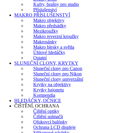
Kufry, brašny pro studio
Příslušenství
MAKRO PŘÍSLUŠENSTVÍ
Makro objektivy
Makro předsádky
Mezikroužky
Makro reverzní kroužky
Makrosánky
Makro blesky a světla
Úhlové hledáčky
Ostatní
SLUNEČNÍ CLONY, KRYTKY
Sluneční clony pro Canon
Sluneční clony pro Nikon
Sluneční clony univerzální
Krytky na objektivy
Krytky bajonetu
Kompendia
HLEDÁČKY, OČNICE
ČIŠTĚNÍ, OCHRANA
Čištění optiky
Čištění snímačů
Ofukovcí balónky
Ochrana LCD displeje
Silikonové návleky