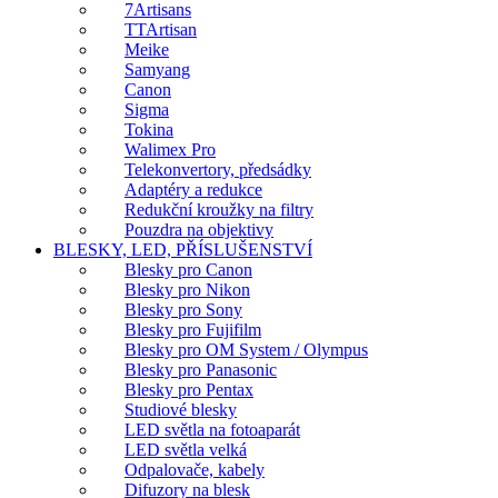
7Artisans
TTArtisan
Meike
Samyang
Canon
Sigma
Tokina
Walimex Pro
Telekonvertory, předsádky
Adaptéry a redukce
Redukční kroužky na filtry
Pouzdra na objektivy
BLESKY, LED, PŘÍSLUŠENSTVÍ
Blesky pro Canon
Blesky pro Nikon
Blesky pro Sony
Blesky pro Fujifilm
Blesky pro OM System / Olympus
Blesky pro Panasonic
Blesky pro Pentax
Studiové blesky
LED světla na fotoaparát
LED světla velká
Odpalovače, kabely
Difuzory na blesk