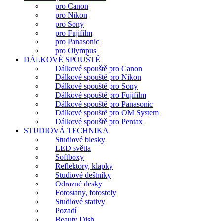
pro Canon
pro Nikon
pro Sony
pro Fujifilm
pro Panasonic
pro Olympus
DÁLKOVÉ SPOUŠTĚ
Dálkové spouště pro Canon
Dálkové spouště pro Nikon
Dálkové spouště pro Sony
Dálkové spouště pro Fujifilm
Dálkové spouště pro Panasonic
Dálkové spouště pro OM System
Dálkové spouště pro Pentax
STUDIOVÁ TECHNIKA
Studiové blesky
LED světla
Softboxy
Reflektory, klapky
Studiové deštníky
Odrazné desky
Fotostany, fotostoly
Studiové stativy
Pozadí
Beauty Dish