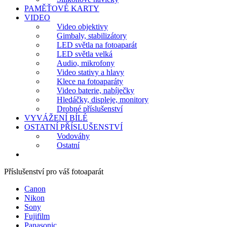
PAMĚŤOVÉ KARTY
VIDEO
Video objektivy
Gimbaly, stabilizátory
LED světla na fotoaparát
LED světla velká
Audio, mikrofony
Video stativy a hlavy
Klece na fotoaparáty
Video baterie, nabíječky
Hledáčky, displeje, monitory
Drobné příslušenství
VYVÁŽENÍ BÍLÉ
OSTATNÍ PŘÍSLUŠENSTVÍ
Vodováhy
Ostatní
Příslušenství pro váš fotoaparát
Canon
Nikon
Sony
Fujifilm
Panasonic