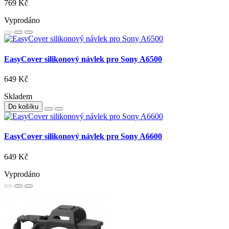
769 Kč
Vyprodáno
EasyCover silikonový návlek pro Sony A6500
649 Kč
Skladem
Do košíku
EasyCover silikonový návlek pro Sony A6600
649 Kč
Vyprodáno