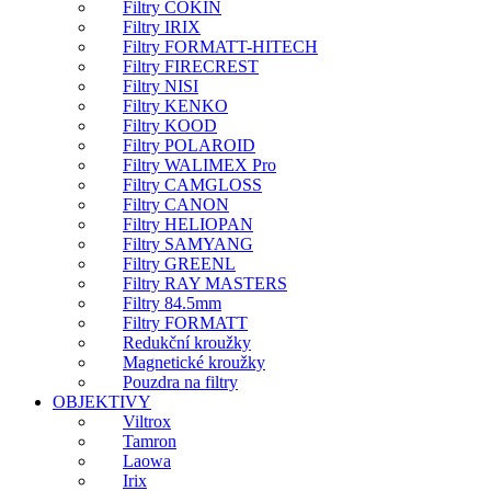
Filtry COKIN
Filtry IRIX
Filtry FORMATT-HITECH
Filtry FIRECREST
Filtry NISI
Filtry KENKO
Filtry KOOD
Filtry POLAROID
Filtry WALIMEX Pro
Filtry CAMGLOSS
Filtry CANON
Filtry HELIOPAN
Filtry SAMYANG
Filtry GREENL
Filtry RAY MASTERS
Filtry 84.5mm
Filtry FORMATT
Redukční kroužky
Magnetické kroužky
Pouzdra na filtry
OBJEKTIVY
Viltrox
Tamron
Laowa
Irix