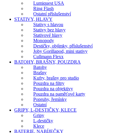
Lumiquest USA
Ring Flash
Ostatní příslušenství
STATIVY, HLAVY
Stativy s hlavou
Stativy bez hlavy
Stativové hlavy
Monopody
Destičky, objímky, příslušenství
Joby Gorillapod, mini stativy
Cullmann Flexx
BATOHY, BRAŠNY, POUZDRA
Batohy
Brašny
Kufry, brašny pro studio
Pouzdra na filtry
Pouzdra na objektivy
Pouzdra na paměťové karty
Popruhy, řemínky
Ostatní
GRIPY, L-DESTIČKY, KLECE
Gripy
L-destičky
Klece
BATERIE, NABÍJEČKY