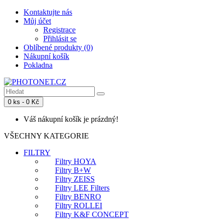
Kontaktujte nás
Můj účet
Registrace
Přihlásit se
Oblíbené produkty (0)
Nákupní košík
Pokladna
0 ks - 0 Kč
Váš nákupní košík je prázdný!
VŠECHNY KATEGORIE
FILTRY
Filtry HOYA
Filtry B+W
Filtry ZEISS
Filtry LEE Filters
Filtry BENRO
Filtry ROLLEI
Filtry K&F CONCEPT