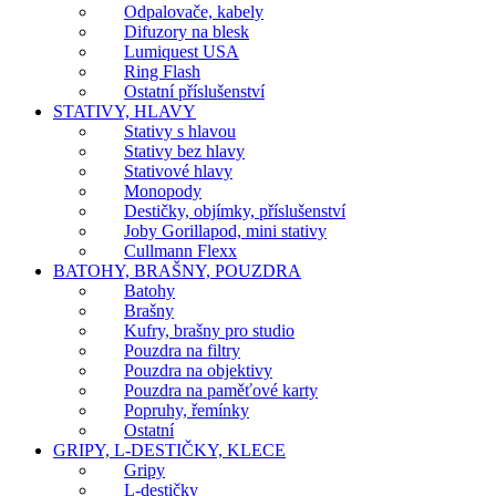
Odpalovače, kabely
Difuzory na blesk
Lumiquest USA
Ring Flash
Ostatní příslušenství
STATIVY, HLAVY
Stativy s hlavou
Stativy bez hlavy
Stativové hlavy
Monopody
Destičky, objímky, příslušenství
Joby Gorillapod, mini stativy
Cullmann Flexx
BATOHY, BRAŠNY, POUZDRA
Batohy
Brašny
Kufry, brašny pro studio
Pouzdra na filtry
Pouzdra na objektivy
Pouzdra na paměťové karty
Popruhy, řemínky
Ostatní
GRIPY, L-DESTIČKY, KLECE
Gripy
L-destičky