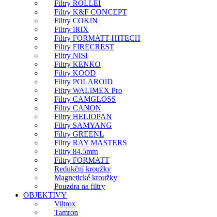
Filtry ROLLEI
Filtry K&F CONCEPT
Filtry COKIN
Filtry IRIX
Filtry FORMATT-HITECH
Filtry FIRECREST
Filtry NISI
Filtry KENKO
Filtry KOOD
Filtry POLAROID
Filtry WALIMEX Pro
Filtry CAMGLOSS
Filtry CANON
Filtry HELIOPAN
Filtry SAMYANG
Filtry GREENL
Filtry RAY MASTERS
Filtry 84.5mm
Filtry FORMATT
Redukční kroužky
Magnetické kroužky
Pouzdra na filtry
OBJEKTIVY
Viltrox
Tamron