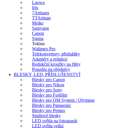
Laowa
Irix
7Artisans
TTArtisan
Meike
Samyang
Canon
Sigma
Tokina
Walimex Pro
Telekonvertory, předsádky
Adaptéry a redukce
Redukční kroužky na filtry
Pouzdra na objektivy
BLESKY, LED, PŘÍSLUŠENSTVÍ
Blesky pro Canon
Blesky pro Nikon
Blesky pro Sony
Blesky pro Fujifilm
Blesky pro OM System / Olympus
Blesky pro Panasonic
Blesky pro Pentax
Studiové blesky
LED světla na fotoaparát
LED světla velká