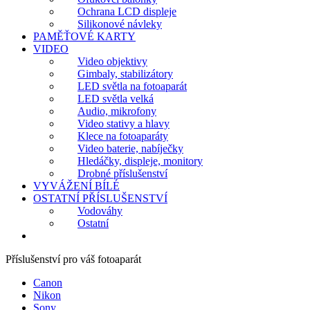
Ochrana LCD displeje
Silikonové návleky
PAMĚŤOVÉ KARTY
VIDEO
Video objektivy
Gimbaly, stabilizátory
LED světla na fotoaparát
LED světla velká
Audio, mikrofony
Video stativy a hlavy
Klece na fotoaparáty
Video baterie, nabíječky
Hledáčky, displeje, monitory
Drobné příslušenství
VYVÁŽENÍ BÍLÉ
OSTATNÍ PŘÍSLUŠENSTVÍ
Vodováhy
Ostatní
Příslušenství pro váš fotoaparát
Canon
Nikon
Sony