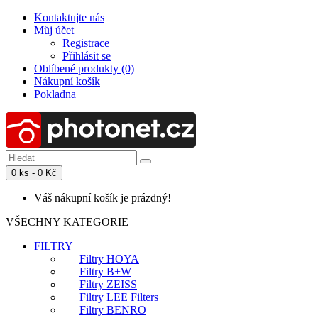
Kontaktujte nás
Můj účet
Registrace
Přihlásit se
Oblíbené produkty (0)
Nákupní košík
Pokladna
0 ks - 0 Kč
Váš nákupní košík je prázdný!
VŠECHNY KATEGORIE
FILTRY
Filtry HOYA
Filtry B+W
Filtry ZEISS
Filtry LEE Filters
Filtry BENRO