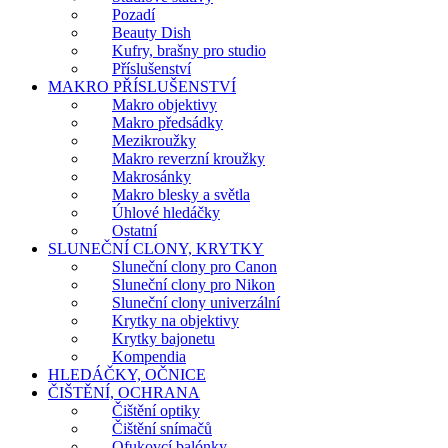
Pozadí
Beauty Dish
Kufry, brašny pro studio
Příslušenství
MAKRO PŘÍSLUŠENSTVÍ
Makro objektivy
Makro předsádky
Mezikroužky
Makro reverzní kroužky
Makrosánky
Makro blesky a světla
Úhlové hledáčky
Ostatní
SLUNEČNÍ CLONY, KRYTKY
Sluneční clony pro Canon
Sluneční clony pro Nikon
Sluneční clony univerzální
Krytky na objektivy
Krytky bajonetu
Kompendia
HLEDÁČKY, OČNICE
ČIŠTĚNÍ, OCHRANA
Čištění optiky
Čištění snímačů
Ofukovcí balónky