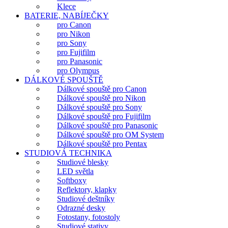
Klece
BATERIE, NABÍJEČKY
pro Canon
pro Nikon
pro Sony
pro Fujifilm
pro Panasonic
pro Olympus
DÁLKOVÉ SPOUŠTĚ
Dálkové spouště pro Canon
Dálkové spouště pro Nikon
Dálkové spouště pro Sony
Dálkové spouště pro Fujifilm
Dálkové spouště pro Panasonic
Dálkové spouště pro OM System
Dálkové spouště pro Pentax
STUDIOVÁ TECHNIKA
Studiové blesky
LED světla
Softboxy
Reflektory, klapky
Studiové deštníky
Odrazné desky
Fotostany, fotostoly
Studiové stativy