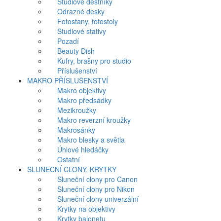
Studiové deštníky
Odrazné desky
Fotostany, fotostoly
Studiové stativy
Pozadí
Beauty Dish
Kufry, brašny pro studio
Příslušenství
MAKRO PŘÍSLUŠENSTVÍ
Makro objektivy
Makro předsádky
Mezikroužky
Makro reverzní kroužky
Makrosánky
Makro blesky a světla
Úhlové hledáčky
Ostatní
SLUNEČNÍ CLONY, KRYTKY
Sluneční clony pro Canon
Sluneční clony pro Nikon
Sluneční clony univerzální
Krytky na objektivy
Krytky bajonetu