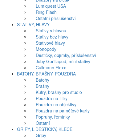
Lumiquest USA
Ring Flash
Ostatní příslušenství
STATIVY, HLAVY
Stativy s hlavou
Stativy bez hlavy
Stativové hlavy
Monopody
Destičky, objímky, příslušenství
Joby Gorillapod, mini stativy
Cullmann Flexx
BATOHY, BRAŠNY, POUZDRA
Batohy
Brašny
Kufry, brašny pro studio
Pouzdra na filtry
Pouzdra na objektivy
Pouzdra na paměťové karty
Popruhy, řemínky
Ostatní
GRIPY, L-DESTIČKY, KLECE
Gripy