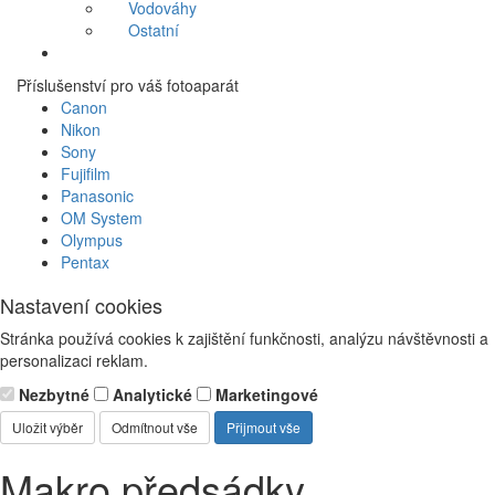
Vodováhy
Ostatní
Příslušenství pro váš fotoaparát
Canon
Nikon
Sony
Fujifilm
Panasonic
OM System
Olympus
Pentax
Nastavení cookies
Stránka používá cookies k zajištění funkčnosti, analýzu návštěvnosti a
personalizaci reklam.
Nezbytné
Analytické
Marketingové
Uložit výběr
Odmítnout vše
Přijmout vše
Makro předsádky