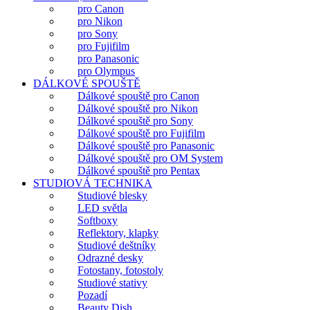
pro Canon
pro Nikon
pro Sony
pro Fujifilm
pro Panasonic
pro Olympus
DÁLKOVÉ SPOUŠTĚ
Dálkové spouště pro Canon
Dálkové spouště pro Nikon
Dálkové spouště pro Sony
Dálkové spouště pro Fujifilm
Dálkové spouště pro Panasonic
Dálkové spouště pro OM System
Dálkové spouště pro Pentax
STUDIOVÁ TECHNIKA
Studiové blesky
LED světla
Softboxy
Reflektory, klapky
Studiové deštníky
Odrazné desky
Fotostany, fotostoly
Studiové stativy
Pozadí
Beauty Dish