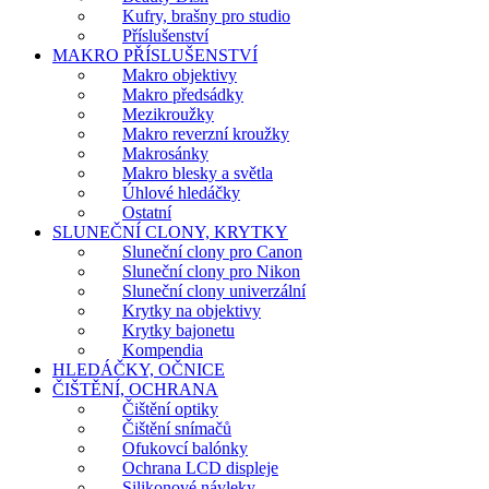
Kufry, brašny pro studio
Příslušenství
MAKRO PŘÍSLUŠENSTVÍ
Makro objektivy
Makro předsádky
Mezikroužky
Makro reverzní kroužky
Makrosánky
Makro blesky a světla
Úhlové hledáčky
Ostatní
SLUNEČNÍ CLONY, KRYTKY
Sluneční clony pro Canon
Sluneční clony pro Nikon
Sluneční clony univerzální
Krytky na objektivy
Krytky bajonetu
Kompendia
HLEDÁČKY, OČNICE
ČIŠTĚNÍ, OCHRANA
Čištění optiky
Čištění snímačů
Ofukovcí balónky
Ochrana LCD displeje
Silikonové návleky