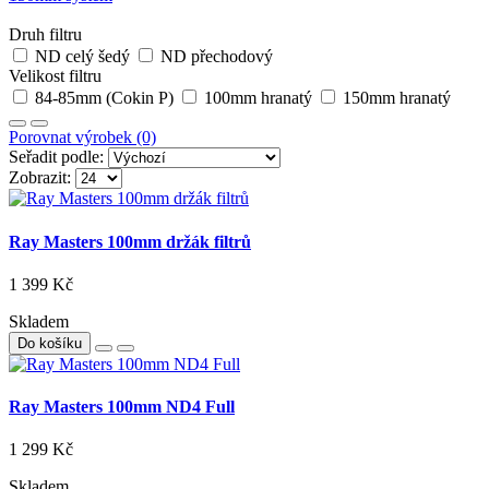
Druh filtru
ND celý šedý
ND přechodový
Velikost filtru
84-85mm (Cokin P)
100mm hranatý
150mm hranatý
Porovnat výrobek (0)
Seřadit podle:
Zobrazit:
Ray Masters 100mm držák filtrů
1 399 Kč
Skladem
Do košíku
Ray Masters 100mm ND4 Full
1 299 Kč
Skladem