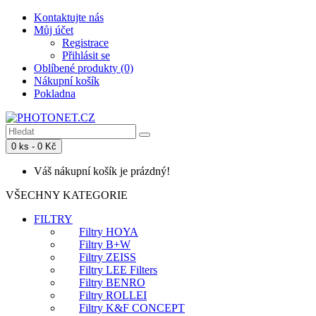
Kontaktujte nás
Můj účet
Registrace
Přihlásit se
Oblíbené produkty (0)
Nákupní košík
Pokladna
0 ks - 0 Kč
Váš nákupní košík je prázdný!
VŠECHNY KATEGORIE
FILTRY
Filtry HOYA
Filtry B+W
Filtry ZEISS
Filtry LEE Filters
Filtry BENRO
Filtry ROLLEI
Filtry K&F CONCEPT