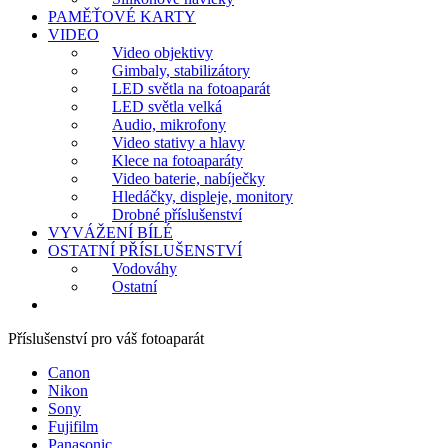
PAMĚŤOVÉ KARTY
VIDEO
Video objektivy
Gimbaly, stabilizátory
LED světla na fotoaparát
LED světla velká
Audio, mikrofony
Video stativy a hlavy
Klece na fotoaparáty
Video baterie, nabíječky
Hledáčky, displeje, monitory
Drobné příslušenství
VYVÁŽENÍ BÍLÉ
OSTATNÍ PŘÍSLUŠENSTVÍ
Vodováhy
Ostatní
Příslušenství pro váš fotoaparát
Canon
Nikon
Sony
Fujifilm
Panasonic