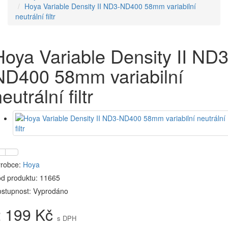
Hoya Variable Density II ND3-ND400 58mm variabilní
neutrální filtr
Hoya Variable Density II ND3
ND400 58mm variabilní
eutrální filtr
robce:
Hoya
d produktu: 11665
stupnost: Vyprodáno
2 199 Kč
s DPH