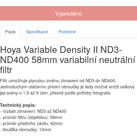
Vyprodáno
Popis
Specifikace
Podobné
Hoya Variable Density II ND3-
ND400 58mm variabilní neutrální
filtr
Filtr umožňuje plynulou změnu ztmavení od ND3 do ND400.
Jednoduchým otáčením přední obroučky je tedy možné snížit celkový
jas scény o 1,5 až 9 clon, přesně podle potřeby fotografa.
Technický popis:
- rozsah ztmavení: ND3 až ND400
- průměr filtru (objektivu): 58mm
- průměr předního závitu: 62mm
- tloušťka obroučky: 10mm