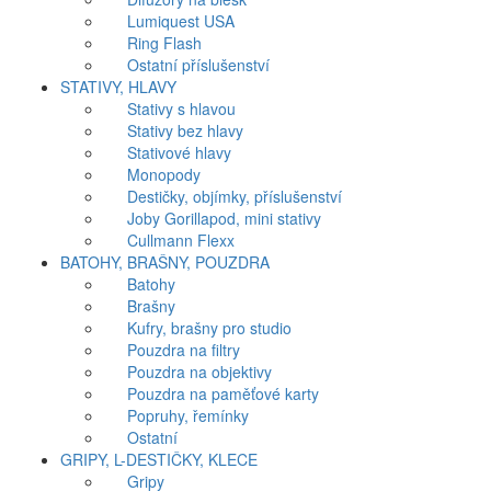
Lumiquest USA
Ring Flash
Ostatní příslušenství
STATIVY, HLAVY
Stativy s hlavou
Stativy bez hlavy
Stativové hlavy
Monopody
Destičky, objímky, příslušenství
Joby Gorillapod, mini stativy
Cullmann Flexx
BATOHY, BRAŠNY, POUZDRA
Batohy
Brašny
Kufry, brašny pro studio
Pouzdra na filtry
Pouzdra na objektivy
Pouzdra na paměťové karty
Popruhy, řemínky
Ostatní
GRIPY, L-DESTIČKY, KLECE
Gripy