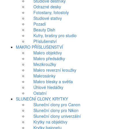
Studiové deštníky
Odrazné desky
Fotostany, fotostoly
Studiové stativy
Pozadí
Beauty Dish
Kufry, brašny pro studio
Příslušenství
MAKRO PŘÍSLUŠENSTVÍ
Makro objektivy
Makro předsádky
Mezikroužky
Makro reverzní kroužky
Makrosánky
Makro blesky a světla
Úhlové hledáčky
Ostatní
SLUNEČNÍ CLONY, KRYTKY
Sluneční clony pro Canon
Sluneční clony pro Nikon
Sluneční clony univerzální
Krytky na objektivy
Krytky bajonetu