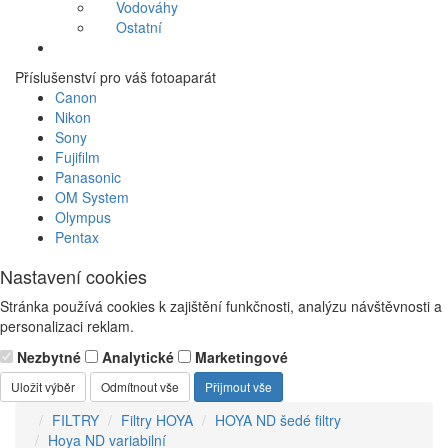
Vodováhy
Ostatní
Příslušenství pro váš fotoaparát
Canon
Nikon
Sony
Fujifilm
Panasonic
OM System
Olympus
Pentax
Nastavení cookies
Stránka používá cookies k zajištění funkčnosti, analýzu návštěvnosti a
personalizaci reklam.
Nezbytné
Analytické
Marketingové
Uložit výběr
Odmítnout vše
Přijmout vše
FILTRY
Filtry HOYA
HOYA ND šedé filtry
Hoya ND variabilní