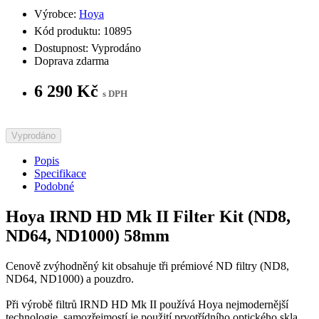
Výrobce:
Hoya
Kód produktu: 10895
Dostupnost: Vyprodáno
Doprava zdarma
6 290 Kč
s DPH
Vyprodáno
Popis
Specifikace
Podobné
Hoya IRND HD Mk II Filter Kit (ND8,
ND64, ND1000) 58mm
Cenově zvýhodněný kit obsahuje tři prémiové ND filtry (ND8,
ND64, ND1000) a pouzdro.
Při výrobě filtrů IRND HD Mk II používá Hoya nejmodernější
technologie, samozřejmostí je použití prvotřídního optického skla.