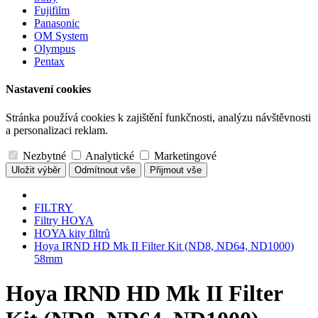
Fujifilm
Panasonic
OM System
Olympus
Pentax
Nastavení cookies
Stránka používá cookies k zajištění funkčnosti, analýzu návštěvnosti
a personalizaci reklam.
Nezbytné
Analytické
Marketingové
Uložit výběr
Odmítnout vše
Přijmout vše
FILTRY
Filtry HOYA
HOYA kity filtrů
Hoya IRND HD Mk II Filter Kit (ND8, ND64, ND1000)
58mm
Hoya IRND HD Mk II Filter