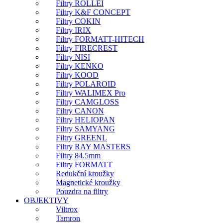
Filtry ROLLEI
Filtry K&F CONCEPT
Filtry COKIN
Filtry IRIX
Filtry FORMATT-HITECH
Filtry FIRECREST
Filtry NISI
Filtry KENKO
Filtry KOOD
Filtry POLAROID
Filtry WALIMEX Pro
Filtry CAMGLOSS
Filtry CANON
Filtry HELIOPAN
Filtry SAMYANG
Filtry GREENL
Filtry RAY MASTERS
Filtry 84.5mm
Filtry FORMATT
Redukční kroužky
Magnetické kroužky
Pouzdra na filtry
OBJEKTIVY
Viltrox
Tamron