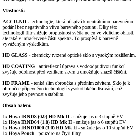
Vlastnosti:
ACCU-ND
- technologie, která přispívá k neutrálnímu barevnému
podání bez negativního vlivu barevného posunu. Díky této
technologii filtr snižuje propustnost světla nejen ve viditelné oblasti,
ale také v infračervené části spektra. To prospívá k barevně
vyváženým výsledkům.
HD GLASS
- chemicky tvrzené optické sklo s vysokým rozlišením.
HD COATING
- antireflexní úprava s vodoodpudivou funkcí
zvyšuje odolnost před vznikem skvrn a umožňuje snazší čištění.
HD FRAME
- tenká slim obroučka s předním závitem. Sklo je k
obroučce připevněno technologií vysokotlakého lisování, což
zvyšuje jeho pevnost a stabilitu.
Obsah balení:
1x
Hoya IRND8 (0.9) HD Mk II
- snižuje jas o 3 stupně EV
1x
Hoya IRND64 (1.8) HD Mk II
- snižuje jas o 6 stupňů EV
1x
Hoya IRND1000 (3.0) HD Mk II
- snižuje jas o 10 stupňů EV
1x
Hoya Pouch
- pouzdro na čtyři filtry