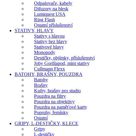
Odpalovače, kabely
Difuzory na blesk
Lumiquest USA
Ring Flash
Ostatní příslušenství
STATIVY, HLAVY
Stativy s hlavou
Stativy bez hlavy
Stativové hlavy
Monopody
Destičky, objímky, příslušenství
Joby Gorillapod, mini stativy
Cullmann Flexx
BATOHY, BRAŠNY, POUZDRA
Batohy
Brašny
Kufry, brašny pro studio
Pouzdra na filtry
Pouzdra na objektivy
Pouzdra na paměťové karty
Popruhy, řemínky
Ostatní
GRIPY, L-DESTIČKY, KLECE
Gripy
L-destičky