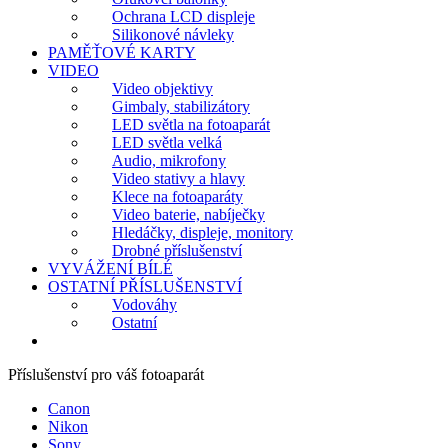
Ochrana LCD displeje
Silikonové návleky
PAMĚŤOVÉ KARTY
VIDEO
Video objektivy
Gimbaly, stabilizátory
LED světla na fotoaparát
LED světla velká
Audio, mikrofony
Video stativy a hlavy
Klece na fotoaparáty
Video baterie, nabíječky
Hledáčky, displeje, monitory
Drobné příslušenství
VYVÁŽENÍ BÍLÉ
OSTATNÍ PŘÍSLUŠENSTVÍ
Vodováhy
Ostatní
Příslušenství pro váš fotoaparát
Canon
Nikon
Sony