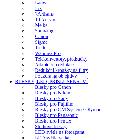
Laowa
Irix
7Artisans
TTArtisan
Meike
Samyang
Canon
Sigma
Tokina
Walimex Pro
Telekonvertory, předsádky
Adaptéry a redukce
Redukční kroužky na filtry
Pouzdra na objektivy
BLESKY, LED, PŘÍSLUŠENSTVÍ
Blesky pro Canon
Blesky pro Nikon
Blesky pro Sony
Blesky pro Fujifilm
Blesky pro OM System / Olympus
Blesky pro Panasonic
Blesky pro Pentax
Studiové blesky
LED světla na fotoaparát
LED světla velká