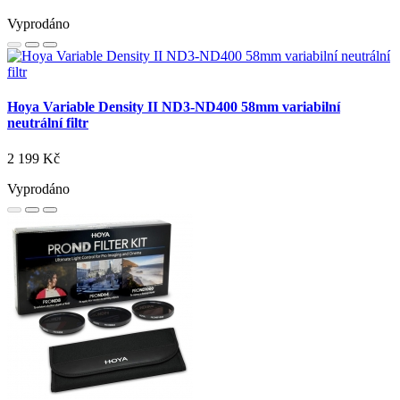
Vyprodáno
Hoya Variable Density II ND3-ND400 58mm variabilní
neutrální filtr
2 199 Kč
Vyprodáno