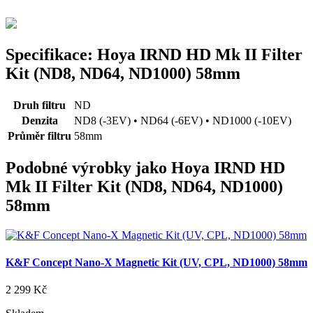
Specifikace: Hoya IRND HD Mk II Filter
Kit (ND8, ND64, ND1000) 58mm
Druh filtru
ND
Denzita
ND8 (-3EV) • ND64 (-6EV) • ND1000 (-10EV)
Průměr filtru
58mm
Podobné výrobky jako Hoya IRND HD
Mk II Filter Kit (ND8, ND64, ND1000)
58mm
K&F Concept Nano-X Magnetic Kit (UV, CPL, ND1000) 58mm
2 299 Kč