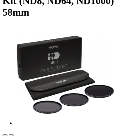
Kit (ND8, ND64, ND1000)
58mm