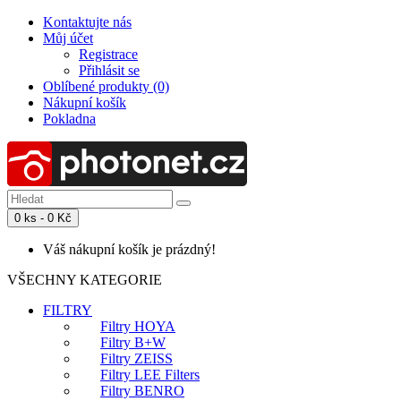
Kontaktujte nás
Můj účet
Registrace
Přihlásit se
Oblíbené produkty (0)
Nákupní košík
Pokladna
0 ks - 0 Kč
Váš nákupní košík je prázdný!
VŠECHNY KATEGORIE
FILTRY
Filtry HOYA
Filtry B+W
Filtry ZEISS
Filtry LEE Filters
Filtry BENRO