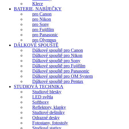
Klece
BATERIE, NABÍJEČKY
pro Canon
pro Nikon
pro Sony
pro Fujifilm
pro Panasonic
pro Olympus
DÁLKOVÉ SPOUŠTĚ
Dálkové spouště pro Canon
Dálkové spouště pro Nikon
Dálkové spouště pro Sony
Dálkové spouště pro Fujifilm
Dálkové spouště pro Panasonic
Dálkové spouště pro OM System
Dálkové spouště pro Pentax
STUDIOVÁ TECHNIKA
Studiové blesky
LED světla
Softboxy
Reflektory, klapky
Studiové deštníky
Odrazné desky
Fotostany, fotostoly
Studiové stativy