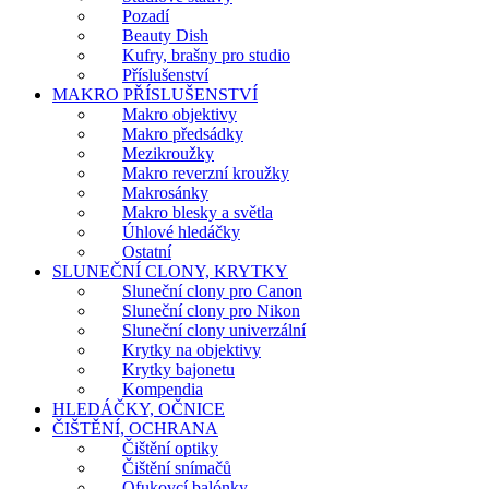
Pozadí
Beauty Dish
Kufry, brašny pro studio
Příslušenství
MAKRO PŘÍSLUŠENSTVÍ
Makro objektivy
Makro předsádky
Mezikroužky
Makro reverzní kroužky
Makrosánky
Makro blesky a světla
Úhlové hledáčky
Ostatní
SLUNEČNÍ CLONY, KRYTKY
Sluneční clony pro Canon
Sluneční clony pro Nikon
Sluneční clony univerzální
Krytky na objektivy
Krytky bajonetu
Kompendia
HLEDÁČKY, OČNICE
ČIŠTĚNÍ, OCHRANA
Čištění optiky
Čištění snímačů
Ofukovcí balónky